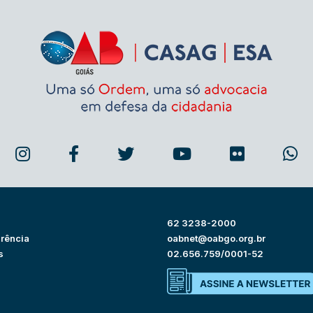
62 3238-2000
rência
oabnet@oabgo.org.br
s
02.656.759/0001-52