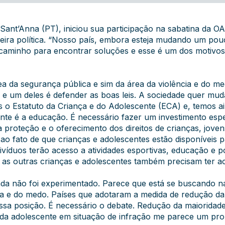
Sant’Anna (PT), iniciou sua participação na sabatina da O
reira política. “Nosso país, embora esteja mudando um pouc
 caminho para encontrar soluções e esse é um dos motivos
ea da segurança pública e sim da área da violência e do 
e um deles é defender as boas leis. A sociedade quer mud
s o Estatuto da Criança e do Adolescente (ECA) e, temos 
ante é a educação. É necessário fazer um investimento esp
proteção e o oferecimento dos direitos de crianças, joven
ao fato de que crianças e adolescentes estão disponíveis 
divíduos terão acesso a atividades esportivas, educação e 
ão as outras crianças e adolescentes também precisam ter a
nda não foi experimentado. Parece que está se buscando n
ia e do medo. Países que adotaram a medida de redução da
a posição. É necessário o debate. Redução da maioridade
a adolescente em situação de infração me parece um pro