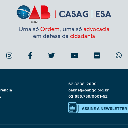
62 3238-2000
rência
oabnet@oabgo.org.br
s
02.656.759/0001-52