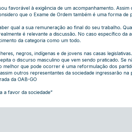
sou favorável à exigência de um acompanhamento. Assim c
Considero que o Exame de Ordem também é uma forma de pro
aber qual a sua remuneração ao final do seu trabalho. Qu
 realmente é relevante a discussão. No caso específico da 
cimento da categoria como um todo.
heres, negros, indígenas e de jovens nas casas legislativa
repita o discurso masculino que vem sendo praticado. Se nã
o melhor que pode ocorrer é uma reformulação dos partido
ssim outros representantes da sociedade ingressarão na p
grada da OAB-GO
a a favor da sociedade”