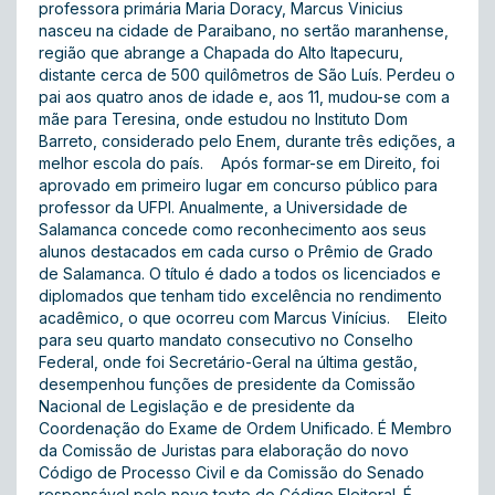
professora primária Maria Doracy, Marcus Vinicius
nasceu na cidade de Paraibano, no sertão maranhense,
região que abrange a Chapada do Alto Itapecuru,
distante cerca de 500 quilômetros de São Luís. Perdeu o
pai aos quatro anos de idade e, aos 11, mudou-se com a
mãe para Teresina, onde estudou no Instituto Dom
Barreto, considerado pelo Enem, durante três edições, a
melhor escola do país. Após formar-se em Direito, foi
aprovado em primeiro lugar em concurso público para
professor da UFPI. Anualmente, a Universidade de
Salamanca concede como reconhecimento aos seus
alunos destacados em cada curso o Prêmio de Grado
de Salamanca. O título é dado a todos os licenciados e
diplomados que tenham tido excelência no rendimento
acadêmico, o que ocorreu com Marcus Vinícius. Eleito
para seu quarto mandato consecutivo no Conselho
Federal, onde foi Secretário-Geral na última gestão,
desempenhou funções de presidente da Comissão
Nacional de Legislação e de presidente da
Coordenação do Exame de Ordem Unificado. É Membro
da Comissão de Juristas para elaboração do novo
Código de Processo Civil e da Comissão do Senado
responsável pelo novo texto do Código Eleitoral. É,