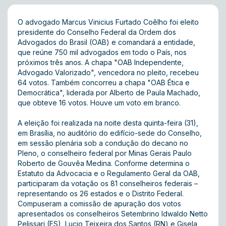
O advogado Marcus Vinicius Furtado Coêlho foi eleito
presidente do Conselho Federal da Ordem dos
Advogados do Brasil (OAB) e comandará a entidade,
que reúne 750 mil advogados em todo o País, nos
próximos três anos. A chapa "OAB Independente,
Advogado Valorizado", vencedora no pleito, recebeu
64 votos. Também concorreu a chapa "OAB Ética e
Democrática", liderada por Alberto de Paula Machado,
que obteve 16 votos. Houve um voto em branco.
A eleição foi realizada na noite desta quinta-feira (31),
em Brasília, no auditório do edifício-sede do Conselho,
em sessão plenária sob a condução do decano no
Pleno, o conselheiro federal por Minas Gerais Paulo
Roberto de Gouvêa Medina. Conforme determina o
Estatuto da Advocacia e o Regulamento Geral da OAB,
participaram da votação os 81 conselheiros federais –
representando os 26 estados e o Distrito Federal.
Compuseram a comissão de apuração dos votos
apresentados os conselheiros Setembrino Idwaldo Netto
Pelissari (ES), Lucio Teixeira dos Santos (RN) e Gisela