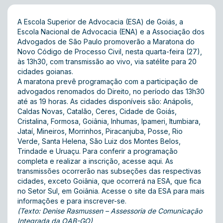
A Escola Superior de Advocacia (ESA) de Goiás, a
Escola Nacional de Advocacia (ENA) e a Associação dos
Advogados de São Paulo promoverão a Maratona do
Novo Código de Processo Civil, nesta quarta-feira (27),
às 13h30, com transmissão ao vivo, via satélite para 20
cidades goianas.
A maratona prevê programação com a participação de
advogados renomados do Direito, no período das 13h30
até as 19 horas. As cidades disponíveis são: Anápolis,
Caldas Novas, Catalão, Ceres, Cidade de Goiás,
Cristalina, Formosa, Goiânia, Inhumas, Ipameri, Itumbiara,
Jataí, Mineiros, Morrinhos, Piracanjuba, Posse, Rio
Verde, Santa Helena, São Luiz dos Montes Belos,
Trindade e Uruaçu. Para conferir a programação
completa e realizar a inscrição, acesse aqui. As
transmissões ocorrerão nas subseções das respectivas
cidades, exceto Goiânia, que ocorrerá na ESA, que fica
no Setor Sul, em Goiânia. Acesse o site da
ESA
para mais
informações e para inscrever-se.
(Texto: Denise Rasmussen – Assessoria de Comunicação
Integrada da OAB-GO)