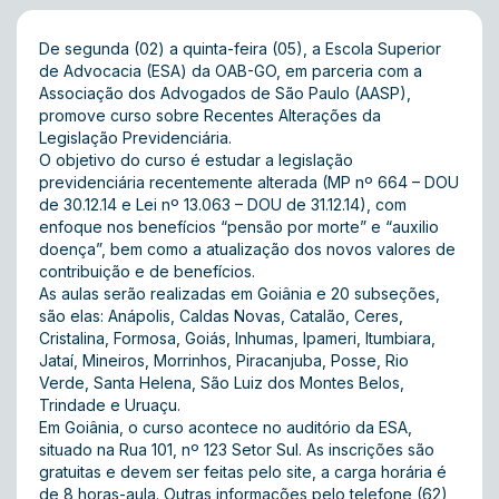
De segunda (02) a quinta-feira (05), a Escola Superior
de Advocacia (ESA) da OAB-GO, em parceria com a
Associação dos Advogados de São Paulo (AASP),
promove curso sobre Recentes Alterações da
Legislação Previdenciária.
O objetivo do curso é estudar a legislação
previdenciária recentemente alterada (MP nº 664 – DOU
de 30.12.14 e Lei nº 13.063 – DOU de 31.12.14), com
enfoque nos benefícios “pensão por morte” e “auxilio
doença”, bem como a atualização dos novos valores de
contribuição e de benefícios.
As aulas serão realizadas em Goiânia e 20 subseções,
são elas: Anápolis, Caldas Novas, Catalão, Ceres,
Cristalina, Formosa, Goiás, Inhumas, Ipameri, Itumbiara,
Jataí, Mineiros, Morrinhos, Piracanjuba, Posse, Rio
Verde, Santa Helena, São Luiz dos Montes Belos,
Trindade e Uruaçu.
Em Goiânia, o curso acontece no auditório da ESA,
situado na Rua 101, nº 123 Setor Sul. As inscrições são
gratuitas e devem ser feitas pelo
site
, a carga horária é
de 8 horas-aula. Outras informações pelo telefone (62)