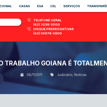
CIONAL
CASAG
ESA
CEL
SERVIÇOS
TRANSPARÊ
TELEFONE GERAL
(62) 3238-2000
DISQUE PRERROGATIVAS
(62) 99976-9900
O TRABALHO GOIANA É TOTALMEN
08/11/2011
Judiciário
,
Notícias