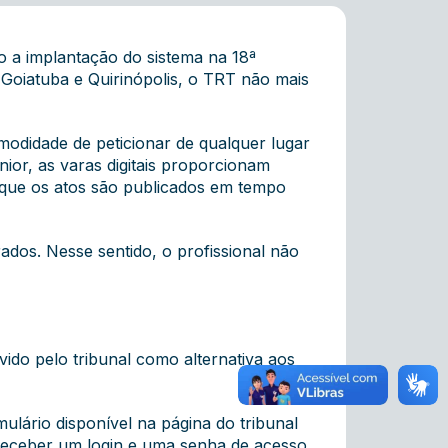
o a implantação do sistema na 18ª
Goiatuba e Quirinópolis, o TRT não mais
omodidade de peticionar de qualquer lugar
nior, as varas digitais proporcionam
z que os atos são publicados em tempo
dos. Nesse sentido, o profissional não
vido pelo tribunal como alternativa aos
mulário disponível na página do tribunal
 receber um login e uma senha de acesso