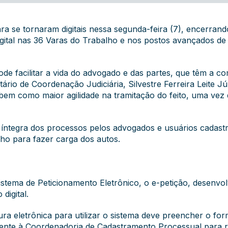
ra se tornaram digitais nessa segunda-feira (7), encerrand
ital nas 36 Varas do Trabalho e nos postos avançados de 
de facilitar a vida do advogado e das partes, que têm a c
rio de Coordenação Judiciária, Silvestre Ferreira Leite Jú
 bem como maior agilidade na tramitação do feito, uma ve
íntegra dos processos pelos advogados e usuários cadastra
ho para fazer carga dos autos.
stema de Peticionamento Eletrônico, o e-petição, desenvol
digital.
ura eletrônica para utilizar o sistema deve preencher o for
almente à Coordenadoria de Cadastramento Processual para