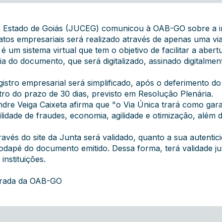
do Estado de Goiás (JUCEG) comunicou à OAB-GO sobre a i
atos empresariais será realizado através de apenas uma via
é um sistema virtual que tem o objetivo de facilitar a aber
 do documento, que será digitalizado, assinado digitalment
stro empresarial será simplificado, após o deferimento do 
tro do prazo de 30 dias, previsto em
Resolução Plenária
.
dre Veiga Caixeta afirma que "o Via Única trará como garan
ilidade de fraudes, economia, agilidade e otimização, além
través do
site
da Junta será validado, quanto a sua autenti
dapé do documento emitido. Dessa forma, terá validade jur
instituições.
grada da OAB-GO