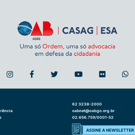
62 3238-2000
rência
oabnet@oabgo.org.br
s
02.656.759/0001-52