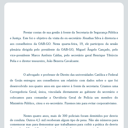
Prestar contas de sua gestão à frente da Secretaria de Segurança Pública
e Justiça. Este foi o objetivo da visita do ex-secretário Jônathas Silva à diretoria e
aos conselheiros da OAB-GO. Nesta quarta-feira, 19, ele participou da sessão
plenária dirigida pelo presidente da OAB-GO, Miguel Ângelo Cançado, pelo
vice-presidente Marco Antônio Caldas, pelo secretário geral Henrique Tibúrcio
Peña e o diretor tesoureiro, João Bezerra Cavalcante.
O advogado e professor de Direito das universidades Católica e Federal
de Goiás entregou aos conselheiros um relatório com dados sobre o que foi
desenvolvido nos quatro anos em que esteve à frente da secretaria. Criamos uma
Corregedoria Geral, única, vinculada diretamente ao gabinete do secretário e
colocamos para comandar a Ouvidoria Geral de Polícia um membro do
Ministério Público, citou o ex-secretário. Fizemos isto para evitar corporativismo.
Nestes quatro anos, mais de 300 policiais foram demitidos por desvio
de conduta. Outros 4,5 mil receberam algum tipo de pena. Não são números para
comemorar mas para demonstrar que trabalhamos para coibir a prática do desvio