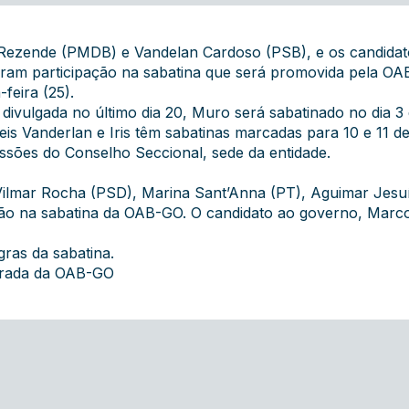
s Rezende (PMDB) e Vandelan Cardoso (PSB), e os candida
ram participação na sabatina que será promovida pela OAB
feira (25).
divulgada no último dia 20, Muro será sabatinado no dia 3 
is Vanderlan e Iris têm sabatinas marcadas para 10 e 11 d
ssões do Conselho Seccional, sede da entidade.
Vilmar Rocha (PSD), Marina Sant’Anna (PT), Aguimar Jesu
ão na sabatina da OAB-GO. O candidato ao governo,
Marco
gras da sabatina.
grada da OAB-GO