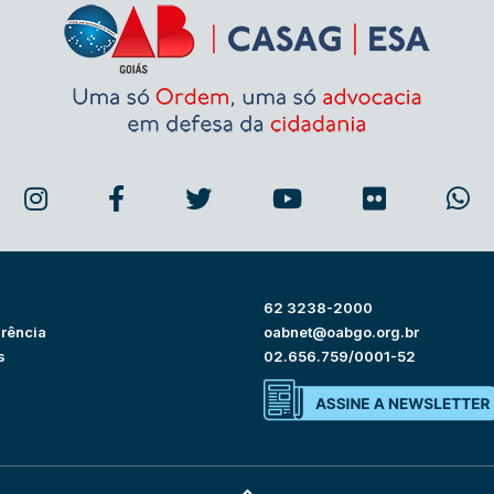
62 3238-2000
rência
oabnet@oabgo.org.br
s
02.656.759/0001-52