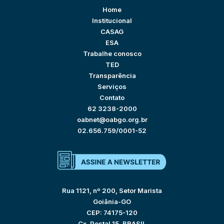
Home
Institucional
CASAG
ESA
Trabalhe conosco
TED
Transparência
Serviços
Contato
62 3238-2000
oabnet@oabgo.org.br
02.656.759/0001-52
Rua 1121, nº 200, Setor Marista
Goiânia-GO
CEP: 74175-120
Cx. Postal 15, BRASIL