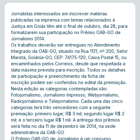
Jornalistas interessados em inscrever matérias
publicadas na imprensa com temas relacionados à
Justiça em Goiás têm até o final de outubro, dia 28, para
formalizarem sua participação no Prêmio OAB-GO de
Jornalismo 2014.
Os trabalhos deverão ser entregues no Atendimento
Integrado da OAB-GO, situado na Rua 1121, nº 200, Setor
Marista, Goiânia-GO, CEP: 74175-120, Caixa Postal 15, ou
encaminhados pelos Correios, desde que respeitada a
data máxima prevista para inscrição. Todos os detalhes
de participação e preenchimento da
ficha de
inscrição
podem ser conferidos no
edital
da premiação.
Nesta edição as categorias contempladas são:
Fotojornalismo, Jornalismo Impresso, Webjornalismo,
Radiojornalismo e Telejornalismo. Cada uma das cinco
categorias terá três vencedores com a seguinte
premiação: primeiro lugar, R$ 3 mil; segundo lugar R$ 2
mil; e o terceiro lugar R$ 1 mil. A entrega dos prêmios
será feita no dia 11 de dezembro de 2014, na sede
administrativa da OAB-GO.
O Prêmio OAB-GO de Jornalismo é um concurso