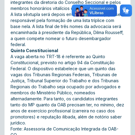
integrantes da diretoria do Conselho Seccional e pelos
membros honorários vitalícios com direito a voto.
A lista sêxtupla será depois enviada ao TRT-18, que será
responsável pela formação de uma lista tríplice com
base nela. A lista final de três nomes da advocacia será
encaminhada à presidente da República, Dilma Rousseff,
a quem compete nomear o futuro desembargador
federal.
Quinto Constitucional
A vaga aberta no TRT-18 é referente ao Quinto
Constitucional, previsto no artigo 94 da Constituição
Federal. O dispositivo estabelece que um quinto das
vagas dos Tribunais Regionais Federais, Tribunais de
Justiça, Tribunal Superior do Trabalho e dos Tribunais
Regionais do Trabalho seja ocupado por advogados e
membros do Ministério Público, nomeados
alternadamente. Para tanto, os candidatos integrantes
tanto do MP quanto da OAB precisam ter, no mínimo, dez
anos de exercício profissional (carreira no caso dos
promotores) e reputação ilibada, além de notório saber
jurídico.
Fonte: Assessoria de Comunicação Integrada da OAB-
GO