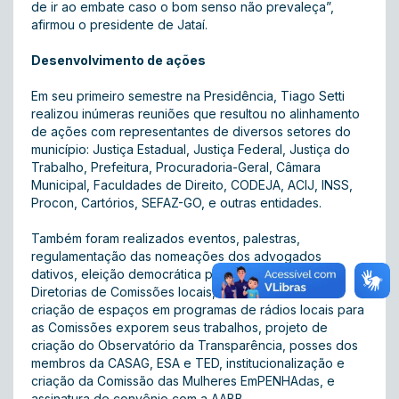
de ir ao embate caso o bom senso não prevaleça”,
afirmou o presidente de Jataí.
Desenvolvimento de ações
Em seu primeiro semestre na Presidência, Tiago Setti
realizou inúmeras reuniões que resultou no alinhamento
de ações com representantes de diversos setores do
município: Justiça Estadual, Justiça Federal, Justiça do
Trabalho, Prefeitura, Procuradoria-Geral, Câmara
Municipal, Faculdades de Direito, CODEJA, ACIJ, INSS,
Procon, Cartórios, SEFAZ-GO, e outras entidades.
Também foram realizados eventos, palestras,
regulamentação das nomeações dos advogados
dativos, eleição democrática para os cargos de
Diretorias de Comissões locais, restabelecimento e
criação de espaços em programas de rádios locais para
as Comissões exporem seus trabalhos, projeto de
criação do Observatório da Transparência, posses dos
membros da CASAG, ESA e TED, institucionalização e
criação da Comissão das Mulheres EmPENHAdas, e
assinatura de convênio com a AABB.