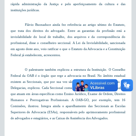
rápida administração da Justiça e pelo aperfeiçoamento da cultura e das
instituições jurídicas.
Flávio Buonaduce ainda fez referência ao artigo sétimo do Estatuto,
que trata dos direitos do advogado. Entre as garantias da profissão está a
inviolabilidade do local de trabalho, dos arquivos e da correspondência do
profissional, disse o conselheiro seccional. A Lei da Inviolabilidade, sancionada
em agosto deste ano, veio ratificar o que o Estatuto da Advocacia e a Constituição
Federal já estabelecem, acrescentou.
O palestrante também explicou a estrutura da Instituição. O Conselho
Federal da OAB é o órgão que rege a advocacia no Brasil. No âmbito estadual
existem as Seccionais, que por sua vez são divididas em Subseções e essas em
Delegacias, explicou. Cada Seccional conta também com Comissões de trabalho,
que atuam em áreas específicas como Ensino Jurídico, Exame de Ordem, Direitos
Humanos e Prerrogativas Profissionais. A OAB-GO, por exemplo, tem 16
Comissões, ilustrou. Integra ainda o aparelhamento das Seccionais as Escolas
Superiores de Advocacia (ESAs), responsáveis pelo aprimoramento profissional
de advogados e estagiários, e as Caixas de Assistência dos Advogados.