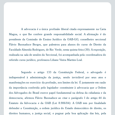
A advocacia é a única profissão liberal citada expressamente na Carta
Magna, o que lhe confere grande responsabilidade social. A afirmação é do
presidente da Comissão de Ensino Jurídico da OAB-GO, conselheiro seccional
Flávio Buonaduce Borges, que palestrou para alunos do curso de Direito da
Faculdade Almeida Rodrigues, de Rio Verde, nesta quinta-feira (30). A exposição,
realizada na sala de sessões da Seccional, foi acompanhada pela coordenadora do
referido curso jurídico, professora Liliane Vieira Martins Leal.
Segundo o artigo 133 da Constituição Federal,
o advogado é
indispensável à administração da justiça, sendo inviolável por seus atos e
manifestações no exercício da profissão, nos limites da lei. É justamente em razão
da importância conferida pelo legislador constituinte à advocacia que a Ordem
dos Advogados do Brasil exerce papel fundamental na defesa da cidadania e da
democracia, afirmou Flávio Buonaduce ao citar o parágrafo I do artigo 44 do
Estatuto da Advocacia e da OAB (Lei 8.906/04): 
A OAB tem por finalidade
defender a Constituição, a ordem jurídica do Estado democrático de direito, os
direitos humanos, a justiça social, e pugnar pela boa aplicação das leis, pela