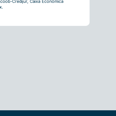
icoob-Credijur, Caixa Econômica
x.