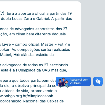
, terá a abertura oficial a partir das 19
upla Lucas Zara e Gabriel. A partir das
enas de advogados esportistas das 27
ração, em clima bem diferente daquele
Livre – campo oficial, Master – Fut 7 e
e poker. As competições serão realizadas
abel, Hidrolândia, estádio da
e advogados de todas as 27 seccionais
esta é a I Olimpiada da OAB mas que,
spera que todos participem desse
o ele, o objetivo principal da competição
 qualidade de vida, promovendo a
.oabgo.org.br/olimpiadasoab
.
oordenação Nacional das Caixas de