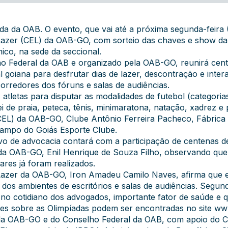
da da OAB. O evento, que vai até a próxima segunda-feira (7)
Lazer (CEL) da OAB-GO, com sorteio das chaves e show da d
ico, na sede da seccional.
o Federal da OAB e organizado pela OAB-GO, reunirá cent
l goiana para desfrutar dias de lazer, descontração e inte
corredores dos fóruns e salas de audiências.
tletas para disputar as modalidades de futebol (categorias 
lei de praia, peteca, tênis, minimaratona, natação, xadrez 
CEL) da OAB-GO, Clube Antônio Ferreira Pacheco, Fábrica M
campo do Goiás Esporte Clube.
vo de advocacia contará com a participação de centenas d
da OAB-GO, Enil Henrique de Souza Filho, observando que 
ares já foram realizados.
Lazer da OAB-GO, Iron Amadeu Camilo Naves, afirma que e
os ambientes de escritórios e salas de audiências. Segund
ica no cotidiano dos advogados, importante fator de saúde e
ões sobre as Olimpíadas podem ser encontradas no site
www
 da OAB-GO e do Conselho Federal da OAB, com apoio do C