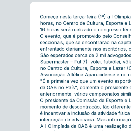
Começa nesta terça-feira (1º) a I Olimpía
horas, no Centro de Cultura, Esporte e 
16 horas será realizado o congresso técn
O evento, que é promovido pelo Conselh
seccionais, que se encontrarão na capita
enfrentado diariamente nos escritórios, 
São esperados cerca de 2 mil advogados a
Supermaster – Fut 7), vôlei, futvôlei, vô
no Centro de Cultura, Esporte e Lazer (
Associação Atlética Aparecidense e no 
"É a primeira vez que um evento esporti
da OAB no País", comenta o presidente 
anteriormente, vários campeonatos simili
O presidente da Comissão de Esporte e 
momento de descontração, tão diferente d
é incentivar a inclusão da atividade fís
integração da advocacia. Mais informaç
A I Olimpíada da OAB é uma realização