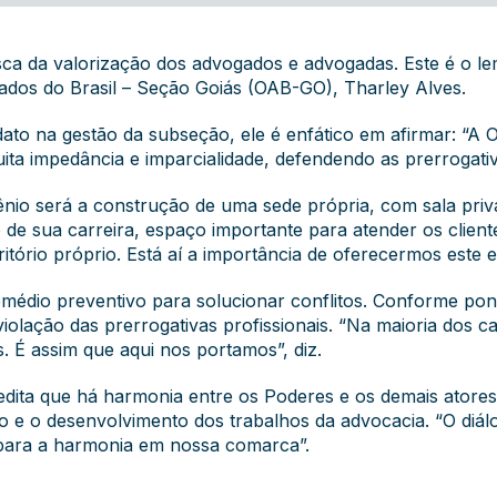
ca da valorização dos advogados e advogadas. Este é o le
dos do Brasil – Seção Goiás (OAB-GO), Tharley Alves.
to na gestão da subseção, ele é enfático em afirmar: “A 
a impedância e imparcialidade, defendendo as prerrogativa
riênio será a construção de uma sede própria, com sala pri
o de sua carreira, espaço importante para atender os clie
rio próprio. Está aí a importância de oferecermos este es
remédio preventivo para solucionar conflitos. Conforme pon
olação das prerrogativas profissionais. “Na maioria dos ca
. É assim que aqui nos portamos”, diz.
edita que há harmonia entre os Poderes e os demais atores
o e o desenvolvimento dos trabalhos da advocacia. “O diál
l para a harmonia em nossa comarca”.