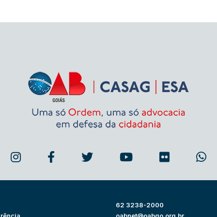
62 3238-2000
rência
oabnet@oabgo.org.br