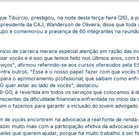
ue Tibúrcio, prestigiou, na noite desta terça-feira (26), a
presidente da CAJ, Wanderson de Oliveira, disse que toda
rupo e comemorou a presença de 60 integrantes na reunião
nício de carreira merece especial atenção em razão das in
ar vocês e é isso que temos feito nos últimos anos, com 
viços", afirmou referindo-se aos cursos oferecidos pela E
entre outros. "Esse é o nosso papel: fazer com que vocês t
s para o aprimoramento profissional; que saibam como enfre
 quer estar ao lado de vocês", destacou.
B-GO, é revertida em todos os serviços que colocamos à d
scientes da dificuldade financeira enfrentada no início d
im o fazemos para garantir a inclusão do jovem advogado 
 de vocês encontrem na advocacia a real fonte de renda e 
azer muito mais com a participação efetiva da advocacia 
queles que querem ajudar, porque há muito trabalho a ser f