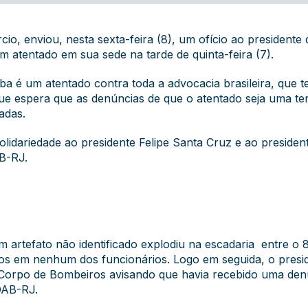
io, enviou, nesta sexta-feira (8), um ofício ao presidente
um atentado em sua sede na tarde de quinta-feira (7).
a é um atentado contra toda a advocacia brasileira, que te
ue espera que as denúncias de que o atentado seja uma ten
adas.
solidariedade ao presidente Felipe Santa Cruz e ao presid
B-RJ.
um artefato não identificado explodiu na escadaria entre o
s em nenhum dos funcionários. Logo em seguida, o preside
orpo de Bombeiros avisando que havia recebido uma denú
OAB-RJ.