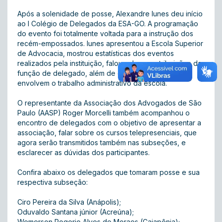
Após a solenidade de posse, Alexandre Iunes deu início
ao I Colégio de Delegados da ESA-GO. A programação
do evento foi totalmente voltada para a instrução dos
recém-empossados. Iunes apresentou a Escola Superior
de Advocacia, mostrou estatísticas dos eventos
realizados pela instituição, falou sobre as atribuições da
função de delegado, além de outros temas que
envolvem o trabalho administrativo da escola.
O representante da Associação dos Advogados de São
Paulo (AASP) Roger Morcelli também acompanhou o
encontro de delegados com o objetivo de apresentar a
associação, falar sobre os cursos telepresenciais, que
agora serão transmitidos também nas subseções, e
esclarecer as dúvidas dos participantes.
Confira abaixo os delegados que tomaram posse e sua
respectiva subseção:
Ciro Pereira da Silva (Anápolis);
Oduvaldo Santana júnior (Acreúna);
Wemerson Rogerio Alves de Moraes (Caiapônia);