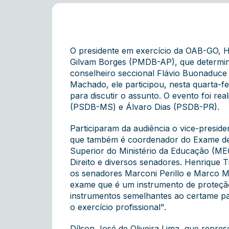
O presidente em exercício da OAB-GO, He
Gilvam Borges (PMDB-AP), que determina
conselheiro seccional Flávio Buonaduce 
Machado, ele participou, nesta quarta-fe
para discutir o assunto. O evento foi re
(PSDB-MS) e Álvaro Dias (PSDB-PR).
Participaram da audiência o vice-presid
que também é coordenador do Exame de 
Superior do Ministério da Educação (ME
Direito e diversos senadores. Henrique 
os senadores Marconi Perillo e Marco M
exame que é um instrumento de proteção 
instrumentos semelhantes ao certame pa
o exercício profissional".
Dílson José de Oliveira Lima, que repre