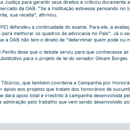
a Justiça para garantir seus direitos e criticou duramente
rcado da OAB. "Se a Instituição estivesse pensando no lu
te, sua receita", afirmou.
) defendeu a continuidade do exame. Para ele, a avaliaç
para melhorar os quadros da advocacia no País". Já o 
que a OAB não tem o direito de "determinar quem pode ou 
i Perillo disse que o debate serviu para que conhecesse a
bstitutivo para o projeto de lei do senador Gilvam Borges.
ue Tibúrcio, que também coordena a Campanha por Honorá
ir apoio aos projetos que tratam dos honorários de sucum
e dará apoio total e irrestrito à campanha desenvolvida
e admiração pelo trabalho que vem sendo desenvolvido por