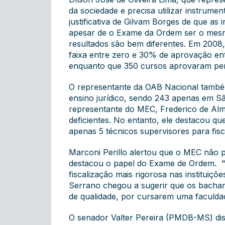
da sociedade e precisa utilizar instrume
justificativa de Gilvam Borges de que as 
apesar de o Exame da Ordem ser o mesmo
resultados são bem diferentes. Em 2008,
faixa entre zero e 30% de aprovação en
enquanto que 350 cursos aprovaram per
O representante da OAB Nacional também 
ensino jurídico, sendo 243 apenas em Sã
representante do MEC, Frederico de Alme
deficientes. No entanto, ele destacou qu
apenas 5 técnicos supervisores para fisca
Marconi Perillo alertou que o MEC não po
destacou o papel do Exame de Ordem. "
fiscalização mais rigorosa nas institui
Serrano chegou a sugerir que os bacha
de qualidade, por cursarem uma faculdad
O senador Valter Pereira (PMDB-MS) dis