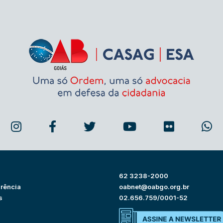
62 3238-2000
rência
oabnet@oabgo.org.br
s
02.656.759/0001-52