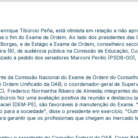
nrique Tibúrcio Peña, está otimista em relação a não apr
 o fim do Exame de Ordem. Ao lado dos presidentes das C
Borges, e de Estágio e Exame de Ordem, conselheiro seccio
ira (8), de audiência pública na Comissão de Educação, Cu
alizado a pedido dos senadores Marconi Perillo (PSDB-GO), 
ente da Comissão Nacional do Exame de Ordem do Conselho 
Ordem Unificado da OAB; o coordenador-geral de Supervi
C), Frederico Normanha Ribeiro de Almeida; integrantes 
Tibúrcio fez uma avaliação positiva da reunião e destaco
aciel (DEM-PE), são favoráveis à manutenção do Exame. 
para a sociedade", disse o presidente em exercício. "Out
ra garantir que os profissionais que chegam ao mercado
sentou o presidente do Conselho Federal da OAB, Cezar Br