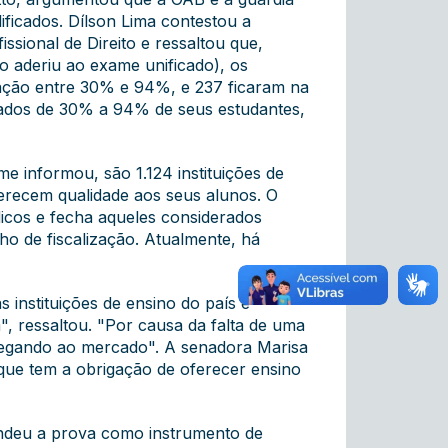
ificados. Dílson Lima contestou a
issional de Direito e ressaltou que,
o aderiu ao exame unificado), os
vação entre 30% e 94%, e 237 ficaram na
vados de 30% a 94% de seus estudantes,
e informou, são 1.124 instituições de
ferecem qualidade aos seus alunos. O
dicos e fecha aqueles considerados
lho de fiscalização. Atualmente, há
 instituições de ensino do país e
 ressaltou. "Por causa da falta de uma
 chegando ao mercado". A senadora Marisa
ue tem a obrigação de oferecer ensino
endeu a prova como instrumento de