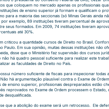
ntos que coloquem no mercado apenas os profissionais qual
instituições de ensino superior já formam e qualificam o prof
 para a maioria das seccionais (só Minas Gerais ainda nã
 por exemplo, 89 instituições tiveram percentual de apro
tre seus formados. Em 2009, 74 instituições tiveram apro
centuais até 30%.
criticou a quantidade cursos de Direito no Brasil. Conform
o Paulo. Em sua opinião, muitas dessas instituições não o
ida, disse que o Ministério faz supervisão dos cursos jurí
e não há quadro pessoal suficiente para realizar este traba
lizar as faculdades de Direito no País.
ssui número suficiente de fiscais para inspecionar todas as
Não há argumentação plausível contra o Exame de Ordem",
ções de ensino superior, profissionais despreparados estão
réis reprovados no Exame de Ordem processem o Estado, q
e desqualificada.
se que a abolição do exame será um retrocesso. Ele def