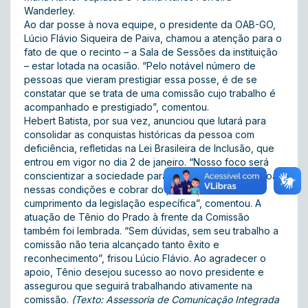
Wanderley.
Ao dar posse à nova equipe, o presidente da OAB-GO,
Lúcio Flávio Siqueira de Paiva, chamou a atenção para o
fato de que o recinto – a Sala de Sessões da instituição
– estar lotada na ocasião. “Pelo notável número de
pessoas que vieram prestigiar essa posse, é de se
constatar que se trata de uma comissão cujo trabalho é
acompanhado e prestigiado”, comentou.
Hebert Batista, por sua vez, anunciou que lutará para
consolidar as conquistas históricas da pessoa com
deficiência, refletidas na Lei Brasileira de Inclusão, que
entrou em vigor no dia 2 de janeiro. “Nosso foco será
conscientizar a sociedade para a realidade das pessoas
nessas condições e cobrar do poder público o
cumprimento da legislação específica”, comentou. A
atuação de Tênio do Prado à frente da Comissão
também foi lembrada. “Sem dúvidas, sem seu trabalho a
comissão não teria alcançado tanto êxito e
reconhecimento”, frisou Lúcio Flávio. Ao agradecer o
apoio, Tênio desejou sucesso ao novo presidente e
assegurou que seguirá trabalhando ativamente na
comissão.
(Texto: Assessoria de Comunicação Integrada