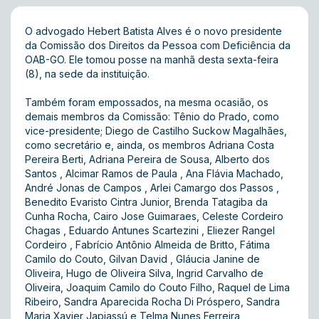
O advogado Hebert Batista Alves é o novo presidente
da Comissão dos Direitos da Pessoa com Deficiência da
OAB-GO. Ele tomou posse na manhã desta sexta-feira
(8), na sede da instituição.
Também foram empossados, na mesma ocasião, os
demais membros da Comissão: Tênio do Prado, como
vice-presidente; Diego de Castilho Suckow Magalhães,
como secretário e, ainda, os membros Adriana Costa
Pereira Berti, Adriana Pereira de Sousa, Alberto dos
Santos , Alcimar Ramos de Paula , Ana Flávia Machado,
André Jonas de Campos , Arlei Camargo dos Passos ,
Benedito Evaristo Cintra Junior, Brenda Tatagiba da
Cunha Rocha, Cairo Jose Guimaraes, Celeste Cordeiro
Chagas , Eduardo Antunes Scartezini , Eliezer Rangel
Cordeiro , Fabrício Antônio Almeida de Britto, Fátima
Camilo do Couto, Gilvan David , Gláucia Janine de
Oliveira, Hugo de Oliveira Silva, Ingrid Carvalho de
Oliveira, Joaquim Camilo do Couto Filho, Raquel de Lima
Ribeiro, Sandra Aparecida Rocha Di Próspero, Sandra
Maria Xavier Japiassú e Telma Nunes Ferreira