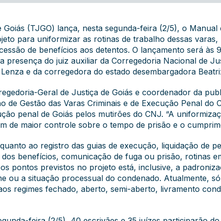
e Goiás (TJGO) lança, nesta segunda-feira (2/5), o Manual
jeto para uniformizar as rotinas de trabalho dessas varas, 
essão de benefícios aos detentos. O lançamento será às 
 presença do juiz auxiliar da Corregedoria Nacional de Jus
Lenza e da corregedora do estado desembargadora Beatriz
rregedoria-Geral de Justiça de Goiás e coordenador da pub
ano de Gestão das Varas Criminais e de Execução Penal do 
ção penal de Goiás pelos mutirões do CNJ. “A uniformizaçã
lém de maior controle sobre o tempo de prisão e o cumprime
 quanto ao registro das guias de execução, liquidação de 
e dos benefícios, comunicação de fuga ou prisão, rotinas e
 os pontos previstos no projeto está, inclusive, a padroni
me ou a situação processual do condenado. Atualmente, só
aos regimes fechado, aberto, semi-aberto, livramento condi
unda-feira (2/5), 40 escrivães e 35 juízes participarão 