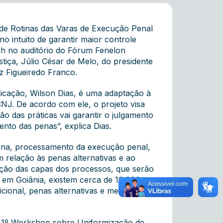
 de Rotinas das Varas de Execução Penal
no intuito de garantir maior controle
9h no auditório do Fórum Fenelon
tiça, Júlio César de Melo, do presidente
 Figueiredo Franco.
licação, Wilson Dias, é uma adaptação à
CNJ. De acordo com ele, o projeto visa
o das práticas vai garantir o julgamento
nto das penas”, explica Dias.
pena, processamento da execução penal,
m relação às penas alternativas e ao
zação das capas dos processos, que serão
 em Goiânia, existem cerca de 10.000
cional, penas alternativas e medidas de
do 1º Workshop sobre Uniformização de