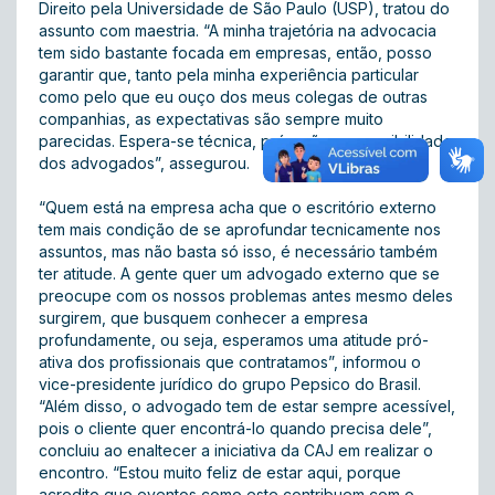
Direito pela Universidade de São Paulo (USP), tratou do
assunto com maestria. “A minha trajetória na advocacia
tem sido bastante focada em empresas, então, posso
garantir que, tanto pela minha experiência particular
como pelo que eu ouço dos meus colegas de outras
companhias, as expectativas são sempre muito
parecidas. Espera-se técnica, pró-ação e acessibilidade
dos advogados”, assegurou.
“Quem está na empresa acha que o escritório externo
tem mais condição de se aprofundar tecnicamente nos
assuntos, mas não basta só isso, é necessário também
ter atitude. A gente quer um advogado externo que se
preocupe com os nossos problemas antes mesmo deles
surgirem, que busquem conhecer a empresa
profundamente, ou seja, esperamos uma atitude pró-
ativa dos profissionais que contratamos”, informou o
vice-presidente jurídico do grupo Pepsico do Brasil.
“Além disso, o advogado tem de estar sempre acessível,
pois o cliente quer encontrá-lo quando precisa dele”,
concluiu ao enaltecer a iniciativa da CAJ em realizar o
encontro. “Estou muito feliz de estar aqui, porque
acredito que eventos como este contribuem com o