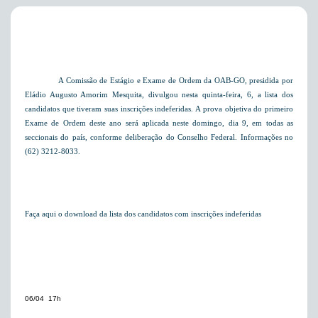
A Comissão de Estágio e Exame de Ordem da OAB-GO, presidida por
Eládio Augusto Amorim Mesquita, divulgou nesta quinta-feira, 6, a lista dos
candidatos que tiveram suas inscrições indeferidas. A prova objetiva do primeiro
Exame de Ordem deste ano será aplicada neste domingo, dia 9, em todas as
seccionais do país, conforme deliberação do Conselho Federal. Informações no
(62) 3212-8033.
Faça aqui o download da lista dos candidatos com inscrições indeferidas
06/04  17h