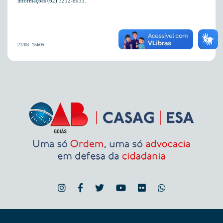
informações (62) 3212-8033.
27/03  15h05