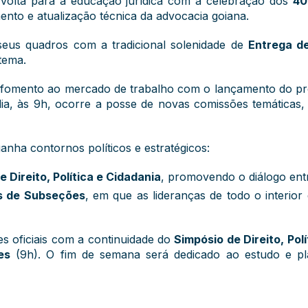
e volta para a educação jurídica com a celebração dos
40
nto e atualização técnica da advocacia goiana.
 seus quadros com a tradicional solenidade de
Entrega de
stema.
lo fomento ao mercado de trabalho com o lançamento do p
a, às 9h, ocorre a posse de novas comissões temáticas,
 ganha contornos políticos e estratégicos:
 Direito, Política e Cidadania
, promovendo o diálogo entre
es de Subseções
, em que as lideranças de todo o interior
des oficiais com a continuidade do
Simpósio de Direito, Pol
es
(9h). O fim de semana será dedicado ao estudo e pla