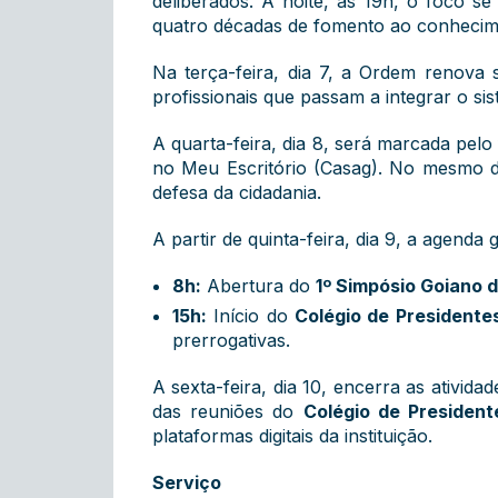
deliberados. À noite, às 19h, o foco s
quatro décadas de fomento ao conhecime
Na terça-feira, dia 7, a Ordem renova
profissionais que passam a integrar o si
A quarta-feira, dia 8, será marcada pe
no Meu Escritório (Casag). No mesmo di
defesa da cidadania.
A partir de quinta-feira, dia 9, a agenda
8h:
Abertura do
1º Simpósio Goiano de
15h:
Início do
Colégio de President
prerrogativas.
A sexta-feira, dia 10, encerra as ativida
das reuniões do
Colégio de President
plataformas digitais da instituição.
Serviço