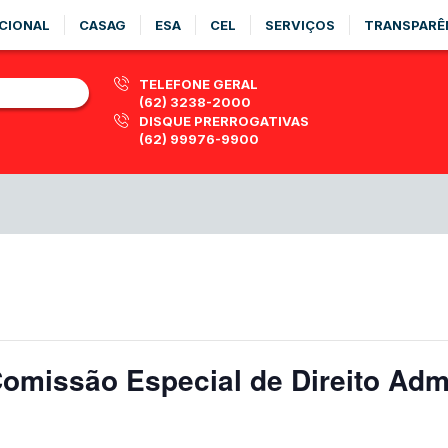
CIONAL
CASAG
ESA
CEL
SERVIÇOS
TRANSPARÊ
TELEFONE GERAL
(62) 3238-2000
DISQUE PRERROGATIVAS
(62) 99976-9900
omissão Especial de Direito Admi