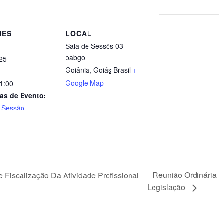
HES
LOCAL
Sala de Sessõs 03
oabgo
25
Goiânia
,
Goiás
Brasil
+
Google Map
21:00
as de Evento:
,
Sessão
a
Reunião Ordinária 
Fiscalização Da Atividade Profissional
Legislação