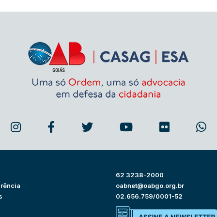
62 3238-2000
rência
oabnet@oabgo.org.br
s
02.656.759/0001-52