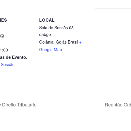
HES
LOCAL
Sala de Sessõs 03
oabgo
25
Goiânia
,
Goiás
Brasil
+
Google Map
21:00
as de Evento:
,
Sessão
a
ireito Tributário
Reunião Ord