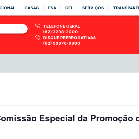
CIONAL
CASAG
ESA
CEL
SERVIÇOS
TRANSPARÊ
TELEFONE GERAL
(62) 3238-2000
DISQUE PRERROGATIVAS
(62) 99976-9900
Comissão Especial da Promoção d