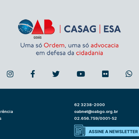
62 3238-2000
rência
oabnet@oabgo.org.br
s
02.656.759/0001-52