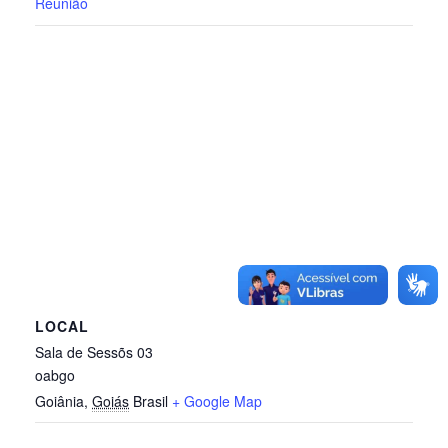
Reunião
LOCAL
Sala de Sessõs 03
oabgo
Goiânia
,
Goiás
Brasil
+ Google Map