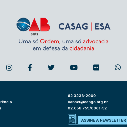
62 3238-2000
rência
oabnet@oabgo.org.br
s
02.656.759/0001-52