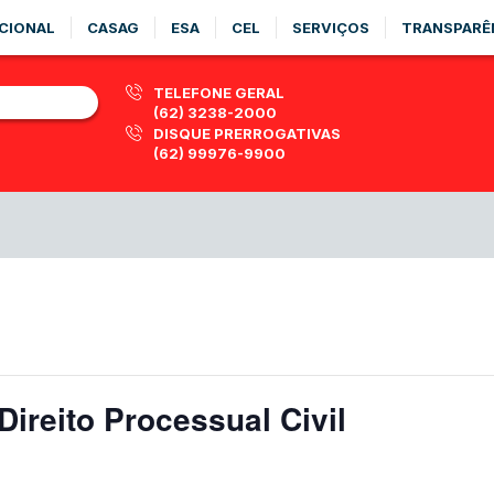
CIONAL
CASAG
ESA
CEL
SERVIÇOS
TRANSPARÊ
TELEFONE GERAL
(62) 3238-2000
DISQUE PRERROGATIVAS
(62) 99976-9900
ireito Processual Civil