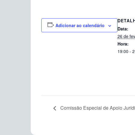
DETAL
Adicionar ao calendário
Data:
26 de fe
Hora:
19:00 - 
Comissão Especial de Apoio Juríd