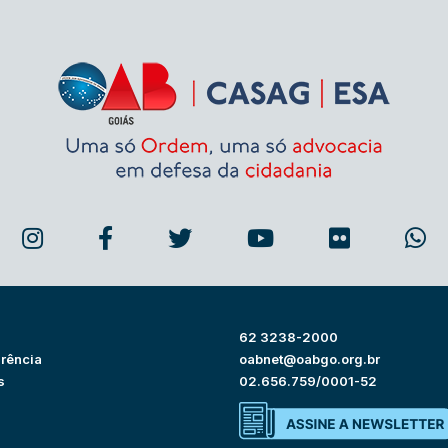
62 3238-2000
rência
oabnet@oabgo.org.br
s
02.656.759/0001-52