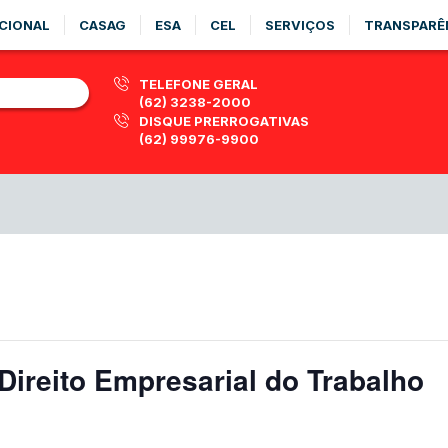
CIONAL
CASAG
ESA
CEL
SERVIÇOS
TRANSPARÊ
TELEFONE GERAL
(62) 3238-2000
DISQUE PRERROGATIVAS
(62) 99976-9900
ireito Empresarial do Trabalho