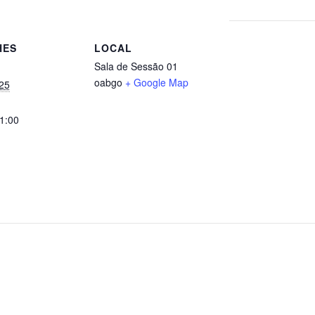
HES
LOCAL
Sala de Sessão 01
oabgo
+ Google Map
25
21:00