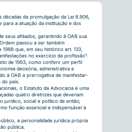
s décadas da promulgação da Lei 8.906,
 para a atuação da instituição e dos
e seus afiliados, garantindo à OAB sua
 a Ordem passou a ser também
 1988 que, em seu histórico art. 133,
anifestações no exercício da profissão".
to de 1963, como conferir um perfil
omia decisória, administrativa e
ndo à OAB a prerrogativa de manifestar-
 do país.
acionais, o Estatuto da Advocacia é uma
açadas quatro diretrizes que deveriam
urídico, social e político de então;
omo função essencial e indispensável à
blico, a personalidade jurídica própria
ão pública.