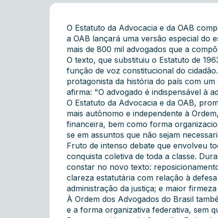
O Estatuto da Advocacia e da OAB compl
a OAB lançará uma versão especial do est
mais de 800 mil advogados que a comp
O texto, que substituiu o Estatuto de 1
função de voz constitucional do cidadã
protagonista da história do país com um 
afirma: "O advogado é indispensável à ad
O Estatuto da Advocacia e da OAB, prom
mais autônomo e independente à Ordem, p
financeira, bem como forma organizaciona
se em assuntos que não sejam necessari
Fruto de intenso debate que envolveu to
conquista coletiva de toda a classe. Dur
constar no novo texto: reposicionamento 
clareza estatutária com relação à defes
administração da justiça; e maior firmez
À Ordem dos Advogados do Brasil também 
e a forma organizativa federativa, sem q