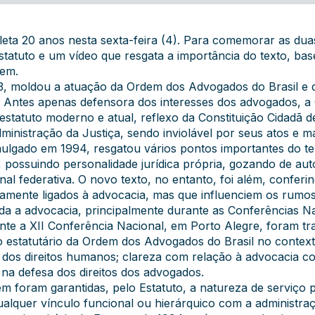
eta 20 anos nesta sexta-feira (4). Para comemorar as dua
atuto e um vídeo que resgata a importância do texto, base
õem.
963, moldou a atuação da Ordem dos Advogados do Brasil e d
o. Antes apenas defensora dos interesses dos advogados,
estatuto moderno e atual, reflexo da Constituição Cidadã de
ministração da Justiça, sendo inviolável por seus atos e m
ulgado em 1994, resgatou vários pontos importantes do tex
ossuindo personalidade jurídica própria, gozando de auton
l federativa. O novo texto, no entanto, foi além, conferi
amente ligados à advocacia, mas que influenciem os rumos
da a advocacia, principalmente durante as Conferências N
ante a XII Conferência Nacional, em Porto Alegre, foram tr
estatutário da Ordem dos Advogados do Brasil no contexto j
a dos direitos humanos; clareza com relação à advocacia c
a na defesa dos direitos dos advogados.
foram garantidas, pelo Estatuto, a natureza de serviço pú
ualquer vínculo funcional ou hierárquico com a administraç