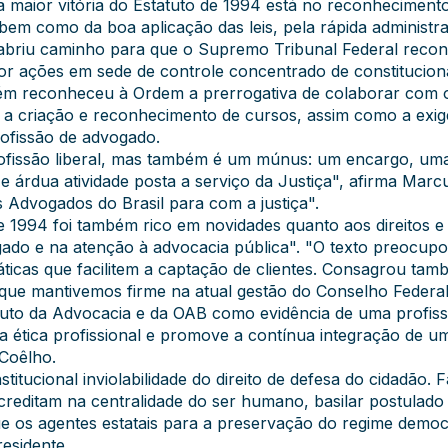
a maior vitória do Estatuto de 1994 está no reconheciment
, bem como da boa aplicação das leis, pela rápida administr
Isso abriu caminho para que o Supremo Tribunal Federal re
or ações em sede de controle concentrado de constituciona
ém reconheceu à Ordem a prerrogativa de colaborar com o
 a criação e reconhecimento de cursos, assim como a exig
ofissão de advogado.
ofissão liberal, mas também é um múnus: um encargo, uma
e árdua atividade posta a serviço da Justiça", afirma Mar
 Advogados do Brasil para com a justiça".
e 1994 foi também rico em novidades quanto aos direitos 
do e na atenção à advocacia pública". "O texto preocupo
áticas que facilitem a captação de clientes. Consagrou ta
que mantivemos firme na atual gestão do Conselho Federal
tuto da Advocacia e da OAB como evidência de uma profiss
da ética profissional e promove a contínua integração de
 Coêlho.
titucional inviolabilidade do direito de defesa do cidadão.
reditam na centralidade do ser humano, basilar postulado ci
ue os agentes estatais para a preservação do regime demo
residente.