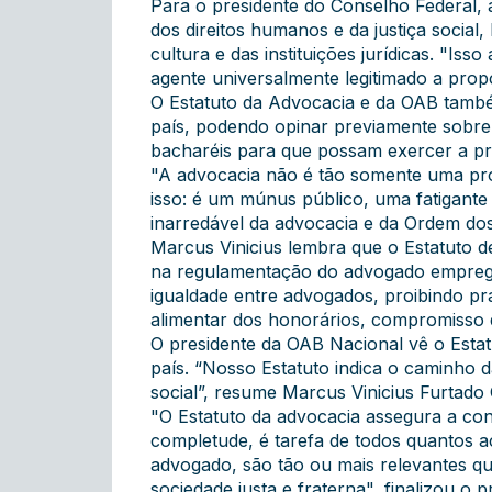
Para o presidente do Conselho Federal, 
dos direitos humanos e da justiça social
cultura e das instituições jurídicas. "
agente universalmente legitimado a prop
O Estatuto da Advocacia e da OAB tamb
país, podendo opinar previamente sobre
bacharéis para que possam exercer a pr
"A advocacia não é tão somente uma pr
isso: é um múnus público, uma fatigante 
inarredável da advocacia e da Ordem dos
Marcus Vinicius lembra que o Estatuto d
na regulamentação do advogado emprega
igualdade entre advogados, proibindo pr
alimentar dos honorários, compromisso 
O presidente da OAB Nacional vê o Esta
país. “Nosso Estatuto indica o caminho 
social”, resume Marcus Vinicius Furtado
"O Estatuto da advocacia assegura a cons
completude, é tarefa de todos quantos ac
advogado, são tão ou mais relevantes q
sociedade justa e fraterna", finalizou o p