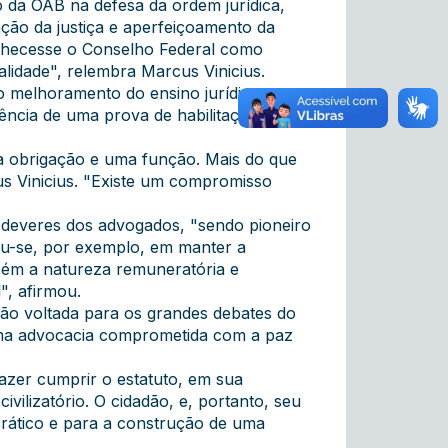
o da OAB na defesa da ordem jurídica,
ação da justiça e aperfeiçoamento da
conhecesse o Conselho Federal como
lidade", relembra Marcus Vinicius.
 melhoramento do ensino jurídico no
ência de uma prova de habilitação aos
 obrigação e uma função. Mais do que
cus Vinicius. "Existe um compromisso
e deveres dos advogados, "sendo pioneiro
u-se, por exemplo, em manter a
mbém a natureza remuneratória e
", afirmou.
ão voltada para os grandes debates do
 uma advocacia comprometida com a paz
 Fazer cumprir o estatuto, em sua
vilizatório. O cidadão, e, portanto, seu
crático e para a construção de uma