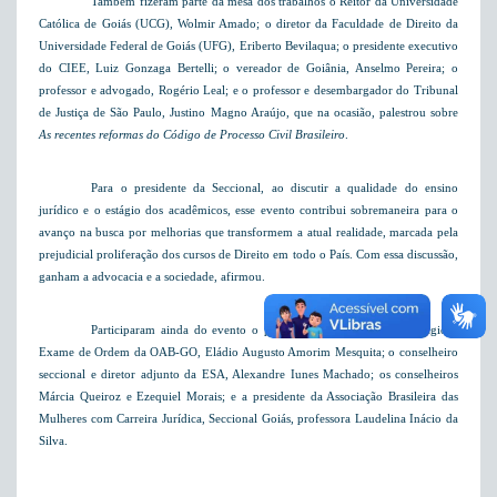
Também fizeram parte da mesa dos trabalhos o Reitor da Universidade
Católica de Goiás (UCG), Wolmir Amado; o diretor da Faculdade de Direito da
Universidade Federal de Goiás (UFG), Eriberto Bevilaqua; o presidente executivo
do CIEE, Luiz Gonzaga Bertelli; o vereador de Goiânia, Anselmo Pereira; o
professor e advogado, Rogério Leal; e o professor e desembargador do Tribunal
de Justiça de São Paulo, Justino Magno Araújo, que na ocasião, palestrou sobre
As recentes reformas do Código de Processo Civil Brasileiro
.
Para o presidente da Seccional, ao discutir a qualidade do ensino
jurídico e o estágio dos acadêmicos, esse evento contribui sobremaneira para o
avanço na busca por melhorias que transformem a atual realidade, marcada pela
prejudicial proliferação dos cursos de Direito em todo o País. Com essa discussão,
ganham a advocacia e a sociedade, afirmou.
Participaram ainda do evento o presidente da Comissão de Estágio e
Exame de Ordem da OAB-GO, Eládio Augusto Amorim Mesquita; o conselheiro
seccional e diretor adjunto da ESA, Alexandre Iunes Machado; os conselheiros
Márcia Queiroz e Ezequiel Morais; e a presidente da Associação Brasileira das
Mulheres com Carreira Jurídica, Seccional Goiás, professora Laudelina Inácio da
Silva.