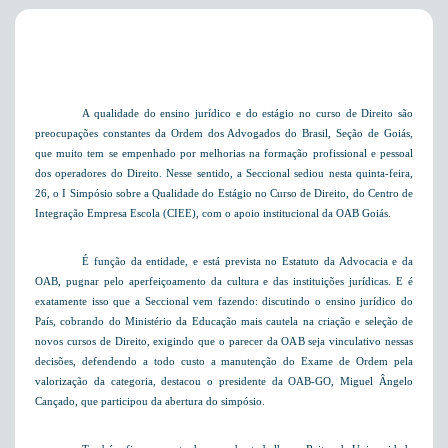
A qualidade do ensino jurídico e do estágio no curso de Direito são
preocupações constantes da Ordem dos Advogados do Brasil, Seção de Goiás,
que muito tem se empenhado por melhorias na formação profissional e pessoal
dos operadores do Direito. Nesse sentido, a Seccional sediou nesta quinta-feira,
26, o I Simpósio sobre a Qualidade do Estágio no Curso de Direito, do Centro de
Integração Empresa Escola (CIEE), com o apoio institucional da OAB Goiás.
É função da entidade, e está prevista no Estatuto da Advocacia e da
OAB, pugnar pelo aperfeiçoamento da cultura e das instituições jurídicas. E é
exatamente isso que a Seccional vem fazendo: discutindo o ensino jurídico do
País, cobrando do Ministério da Educação mais cautela na criação e seleção de
novos cursos de Direito, exigindo que o parecer da OAB seja vinculativo nessas
decisões, defendendo a todo custo a manutenção do Exame de Ordem pela
valorização da categoria, destacou o presidente da OAB-GO, Miguel Ângelo
Cançado, que participou da abertura do simpósio.