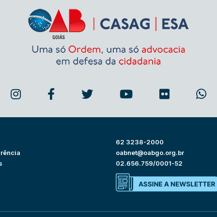
62 3238-2000
rência
oabnet@oabgo.org.br
s
02.656.759/0001-52