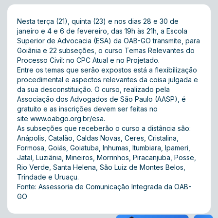
Nesta terça (21), quinta (23) e nos dias 28 e 30 de
janeiro e 4 e 6 de fevereiro, das 19h às 21h, a Escola
Superior de Advocacia (ESA) da OAB-GO transmite, para
Goiânia e 22 subseções, o curso Temas Relevantes do
Processo Civil: no CPC Atual e no Projetado.
Entre os temas que serão expostos está a flexibilização
procedimental e aspectos relevantes da coisa julgada e
da sua desconstituição. O curso, realizado pela
Associação dos Advogados de São Paulo (AASP), é
gratuito e as inscrições devem ser feitas no
site
www.oabgo.org.br/esa
.
As subseções que receberão o curso a distância são:
Anápolis, Catalão, Caldas Novas, Ceres, Cristalina,
Formosa, Goiás, Goiatuba, Inhumas, Itumbiara, Ipameri,
Jataí, Luziânia, Mineiros, Morrinhos, Piracanjuba, Posse,
Rio Verde, Santa Helena, São Luiz de Montes Belos,
Trindade e Uruaçu.
Fonte: Assessoria de Comunicação Integrada da OAB-
GO