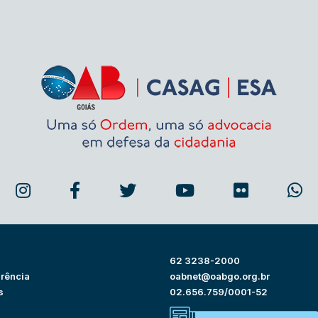
62 3238-2000
rência
oabnet@oabgo.org.br
s
02.656.759/0001-52