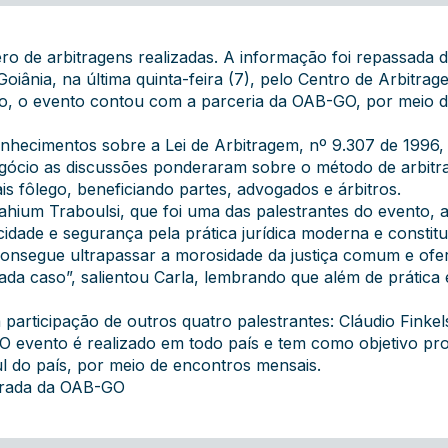
ro de arbitragens realizadas. A informação foi repassada d
oiânia, na última quinta-feira (7), pelo Centro de Arbit
o, o evento contou com a parceria da OAB-GO, por meio d
onhecimentos sobre a Lei de Arbitragem, nº 9.307 de 199
gócio as discussões ponderaram sobre o método de arbitrag
fôlego, beneficiando partes, advogados e árbitros.
hium Traboulsi, que foi uma das palestrantes do evento, 
icidade e segurança pela prática jurídica moderna e constitu
m consegue ultrapassar a morosidade da justiça comum e ofe
da caso”, salientou Carla, lembrando que além de prática
articipação de outros quatro palestrantes: Cláudio Finkelst
evento é realizado em todo país e tem como objetivo pro
l do país, por meio de encontros mensais.
grada da OAB-GO