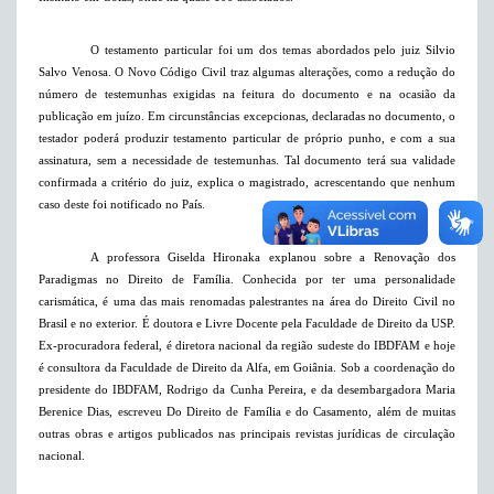
O testamento particular foi um dos temas abordados pelo juiz Silvio
Salvo Venosa. O Novo Código Civil traz algumas alterações, como a redução do
número de testemunhas exigidas na feitura do documento e na ocasião da
publicação
em juízo. Em
circunstâncias excepcionas, declaradas no documento, o
testador poderá produzir testamento particular de próprio punho, e com a sua
assinatura, sem a necessidade de testemunhas. Tal documento terá sua validade
confirmada a critério do juiz, explica o magistrado, acrescentando que nenhum
caso deste foi notificado no País.
A professora Giselda Hironaka explanou sobre a Renovação dos
Paradigmas no Direito de Família. Conhecida por ter uma personalidade
carismática, é uma das mais renomadas palestrantes na área do Direito Civil no
Brasil e no exterior. É doutora e Livre Docente pela Faculdade de Direito da USP.
Ex-procuradora federal, é diretora nacional da região sudeste do IBDFAM e hoje
é consultora da Faculdade de Direito da Alfa,
em Goiânia. Sob
a coordenação do
presidente do IBDFAM, Rodrigo da Cunha Pereira, e da desembargadora Maria
Berenice Dias, escreveu Do Direito de Família e do Casamento, além de muitas
outras obras e artigos publicados nas principais revistas jurídicas de circulação
nacional.