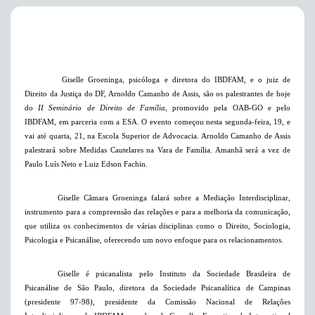
Giselle Groeninga, psicóloga e diretora do IBDFAM, e o juiz de
Direito da Justiça do DF, Arnoldo Camanho de Assis, são os palestrantes de hoje
do
II Seminário de Direito de Família
, promovido pela OAB-GO e pelo
IBDFAM, em parceria com a ESA. O evento começou nesta segunda-feira, 19, e
vai até quarta, 21, na Escola Superior de Advocacia. Arnoldo Camanho de Assis
palestrará sobre Medidas Cautelares na Vara de Família. Amanhã será a vez de
Paulo Luís Neto e Luiz Edson Fachin.
Giselle Câmara Groeninga falará sobre a Mediação Interdisciplinar,
instrumento para a compreensão das relações e para a melhoria da comunicação,
que utiliza os conhecimentos de várias disciplinas como o Direito, Sociologia,
Psicologia e Psicanálise, oferecendo um novo enfoque para os relacionamentos.
Giselle é psicanalista pelo Instituto da Sociedade Brasileira de
Psicanálise de São Paulo, diretora da Sociedade Psicanalítica de Campinas
(presidente 97-98), presidente da Comissão Nacional de Relações