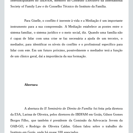
Interdisciplinares do IBDFAM, membro do Conselho Executivo da International
Society of Family Law e do Conselho Técnico do Instituto da Família.
Para Giselle, o conflito é inerente à vida e a Mediação é um importante
instrumento para a sua compreensão. A Mediação estabelece as pontes entre o
sistema familiar, o sistema jurídico e o meio social, diz. Quando uma família não
é capaz de lidar com uma crise se faz necessária a ajuda de um terceiro, o
mediador, para identificar os níveis do conflito e o profissional específico para
lidar com este. Em um futuro próximo, possivelmente o mediador terá a função
de um clínico geral, daí a importância da sua formação.
Abertura
A abertura do
II Seminário de Direito de Família
foi feita pela diretora
da ESA, Larissa de Oliveira, pelos diretores do IBDFAM em Goiás, Gilson Gomes
Borges Filho, que também é presidente da Comissão da Advocacia Jovem da
OAB-GO, e Rodrigo de Oliveira Caldas. Gilson falou sobre o trabalho do
Instituto em Goiás, onde há quase 100 associados.