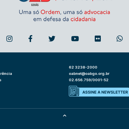
62 3238-2000
rência
oabnet@oabgo.org.br
s
02.656.759/0001-52