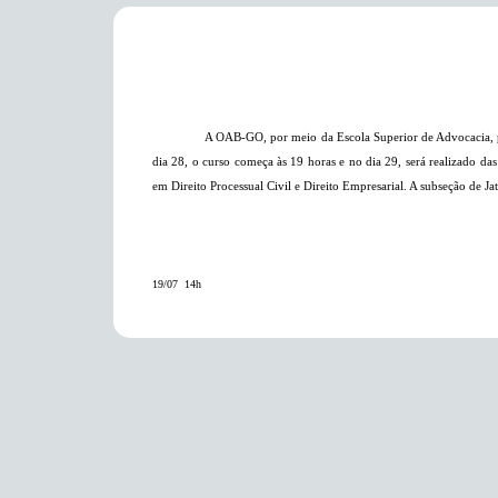
A OAB-GO, por meio da Escola Superior de Advocacia, 
dia 28, o curso começa às 19 horas e no dia 29, será realizado da
em Direito Processual Civil
e Direito Empresarial
. A subseção de Ja
19/07  14h