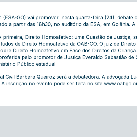
s (ESA-GO) vai promover, nesta quarta-feira (24), debate
ado a partir das 18h30, no auditório da ESA, em Goiânia. A
 primeira, Direito Homoafetivo: uma Questão de Justiça, s
udos de Direito Homoafetivo da OAB-GO. O juiz de Direito 
sobre Direito Homoafetivo em Face dos Direitos da Criança.
á proferida pelo promotor de Justiça Everaldo Sebastião d
stério Público estadual.
sual Civil Bárbara Queiroz será a debatedora. A advogada Lu
A inscrição no evento pode ser feita no site
www.oabgo.or