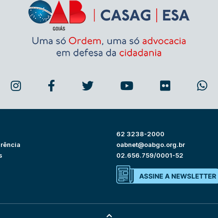
62 3238-2000
rência
oabnet@oabgo.org.br
s
02.656.759/0001-52