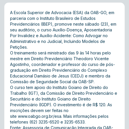
A Escola Superior de Advocacia (ESA) da OAB-GO, em
parceria com o Instituto Brasileiro de Estudos
Previdenciários (IBEP), promove neste sábado (23), em
seu auditório, o curso Auxílio-Doença, Aposentadoria
Por Invalidez e Auxílio-Acidente: Como Advogar no
Administrativo e no Judicial, Incluindo Modelos de
Petições.
O treinamento será ministrado das 9 às 14 horas pelo
mestre em Direito Previdenciário Theodoro Vicente
Agostinho, coordenador e professor do curso de pós-
graduação em Direito Previdenciário do Complexo
Educacional Damásio de Jesus (CEDJ) e membro da
Comissão de Seguridade Social da OAB-SP.
O curso tem apoio do Instituto Goiano de Direito do
Trabalho (IGT), da Comissão de Direito Previdenciário e
Securitário e do Instituto Goiano de Direito
Previdenciário (IGDP). O investimento é de R$ 120. As
inscrições devem ser feitas no
site
www.oabgo.org.br/esa
. Mais informações pelos
telefones (62) 3235-6520 e 3235-6533.
Fonte: Assessoria de Comunicação Integrada da OAB-