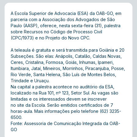
A Escola Superior de Advocacia (ESA) da OAB-GO, em
parceria com a Associação dos Advogados de São
Paulo (AASP), oferece, nesta sexta-feira (31), palestra
sobre Recursos no Código de Processo Civil
(CPC/1973) e no Projeto do Novo CPC.
A teleaula é gratuita e será transmitida para Goiânia e 20
Subseções. São elas: Anápolis, Catalão, Caldas Novas,
Ceres, Cristalina, Formosa, Goiás, Inhumas, Ipameri,
Itumbiara, Jataí, Mineiros, Morrinhos, Piracanjuba, Posse,
Rio Verde, Santa Helena, São Luís de Montes Belos,
Trindade e Uruaçu.
Na capital a palestra acontece no auditório da ESA,
localizado na Rua 101, nº 123, Setor Sul. As vagas são
limitadas e os interessados devem se inscrever
no
site
da Escola. Serão emitidos certificados de 7
horas-aula. Mais informações pelo telefone (62) 3235-
6500.
Fonte: Assessoria de Comunicação Integrada da OAB-
GO