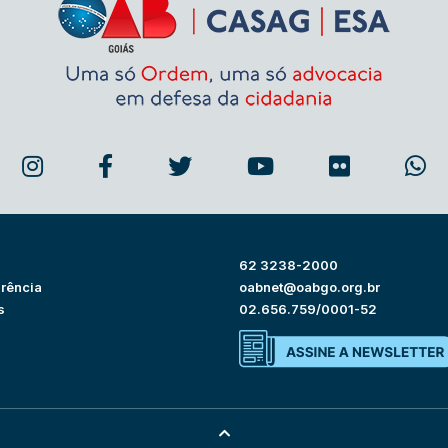
62 3238-2000
rência
oabnet@oabgo.org.br
s
02.656.759/0001-52