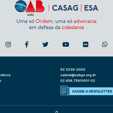
62 3238-2000
rência
oabnet@oabgo.org.br
s
02.656.759/0001-52