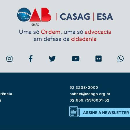
62 3238-2000
rência
oabnet@oabgo.org.br
s
02.656.759/0001-52