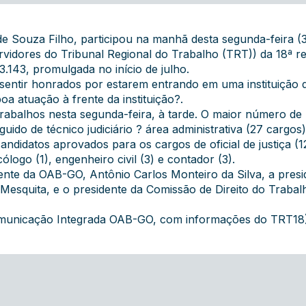
e Souza Filho, participou na manhã desta segunda-feira (3
vidores do Tribunal Regional do Trabalho (TRT)) da 18ª r
3.143, promulgada no início de julho.
entir honrados por estarem entrando em uma instituição d
a atuação à frente da instituição?.
trabalhos nesta segunda-feira, à tarde. O maior número de
eguido de técnico judiciário ? área administrativa (27 cargos)
datos aprovados para os cargos de oficial de justiça (12),
ólogo (1), engenheiro civil (3) e contador (3).
dente da OAB-GO, Antônio Carlos Monteiro da Silva, a pres
 Mesquita, e o presidente da Comissão de Direito do Trab
 Comunicação Integrada OAB-GO, com informações do TRT18