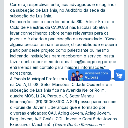
Carreira, respectivamente, aos advogados e estagiários
da subseção de Luziânia, no Auditório da sede da
subseção de Luziânia.
De acordo com o coordenador da SIRI, Vilmar Freire, o
Ciclo de Palestras da CAJ/OAB nas Escolas objetiva
levar conhecimento sobre temas relevantes para os
jovens e é aberto à participação da comunidade. “Caso
alguma pessoa tenha interesse, disponibilidade e queira
participar deste projeto como palestrante ou mesmo
indicando instituições para receberem o serviço, basta
fazer contato por meio do e-mail
caj@oabgo.org.br
que
entraremos em contato para maiores informações”,
acrescenta.
A Escola Municipal Professora Josefa Maria de Lima fica
na Qd. A, Lt. 08, Setor Mansões, Cidade Ocidental e a
subseção de Luziânia fica na Avenida Neilor Rolim,
quadra MOS, Lt 2A, Parque JK, Setor Mandu.
Informações: (61) 3906-3190. A SIRI possui parceria com
o Fórum de Jovens Lideranças que é formado por
diversas entidades: CAJ, Acieg Jovem, Aciag Jovem,
Fieg Jovem, AJE Goiás, CDL Jovem e Comitê de Jovens
Executivos (Amcham).
(Texto: Denise Rasmussen –