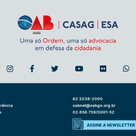
62 3238-2000
rência
oabnet@oabgo.org.br
s
02.656.759/0001-52