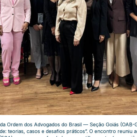
 da Ordem dos Advogados do Brasil — Seção Goiás (OAB-GO
e: teorias, casos e desafios práticos”. O encontro reuniu 