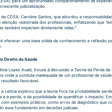
(ESA) para um aprofundado compartilhamento de experiênc
rescente judicialização.
 da CDSA, Caroline Santos, que abordou a responsabilidade
 atenção redobrada dos profissionais, enfatizando que “e
as também impactam diretamente vidas.”
é oferecer uma base sólida de conhecimento e reflexão pa
.
o Direito da Saúde
tícia Lopes Auad, trouxe à discussão a Teoria da Perda d
casos onde a conduta inadequada de um profissional de saúd
resultado favorável.
, a Letícia explicou que a teoria foca na probabilidade pe
 e a perda, e da possibilidade de quantificar o impacto. Em
com exemplos práticos, como erros de diagnóstico que 
do esse fundamento em decisões judiciais.