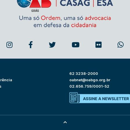
62 3238-2000
rência
oabnet@oabgo.org.br
s
02.656.759/0001-52