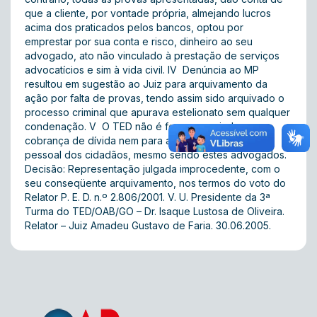
que a cliente, por vontade própria, almejando lucros
acima dos praticados pelos bancos, optou por
emprestar por sua conta e risco, dinheiro ao seu
advogado, ato não vinculado à prestação de serviços
advocatícios e sim à vida civil. IV  Denúncia ao MP
resultou em sugestão ao Juiz para arquivamento da
ação por falta de provas, tendo assim sido arquivado o
processo criminal que apurava estelionato sem qualquer
condenação. V  O TED não é foro apropriado para
cobrança de dívida nem para apreciar a vida civil e
pessoal dos cidadãos, mesmo sendo estes advogados.
Decisão: Representação julgada improcedente, com o
seu conseqüente arquivamento, nos termos do voto do
Relator P. E. D. n.º 2.806/2001. V. U. Presidente da 3ª
Turma do TED/OAB/GO – Dr. Isaque Lustosa de Oliveira.
Relator – Juiz Amadeu Gustavo de Faria. 30.06.2005.