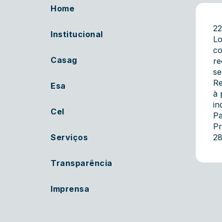
Home
2
Institucional
Lo
co
Casag
re
se
Re
Esa
à 
in
Cel
Pa
Pr
Serviços
28
Transparência
Imprensa