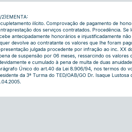
2/2)EMENTA:
cupletamento ilícito. Comprovação de pagamento de honor
ntraprestação dos serviços contratados. Procedência. Se l
cebe antecipadamente honorários e injustificadamente não
quer devolve ao contratante os valores que lhe foram pago
presentação julgada procedente por infração ao inc. XX d
pena de suspensão por 06 meses, ressarcindo os valores 
devidamente e cumulado à pena de multa de duas anuidades 
rágrafo Único do art.40 da Lei 8.906/94, nos termos do voto
esidente da 3ª Turma do TED/OAB/GO Dr. Isaque Lustosa de 
.04.2005.