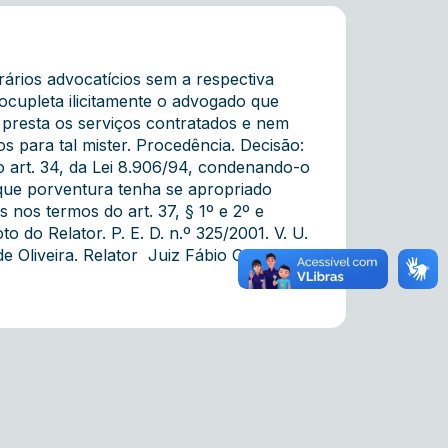
ários advocatícios sem a respectiva
ocupleta ilicitamente o advogado que
 presta os serviços contratados e nem
s para tal mister. Procedência. Decisão:
o art. 34, da Lei 8.906/94, condenando-o
que porventura tenha se apropriado
nos termos do art. 37, § 1º e 2º e
 do Relator. P. E. D. n.º 325/2001. V. U.
Oliveira. Relator  Juiz Fábio Carraro.