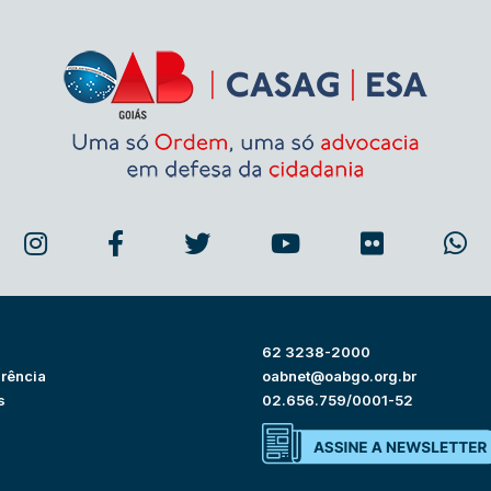
62 3238-2000
rência
oabnet@oabgo.org.br
s
02.656.759/0001-52