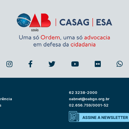
62 3238-2000
rência
oabnet@oabgo.org.br
s
02.656.759/0001-52