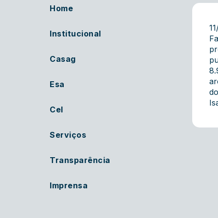
Home
11
Institucional
Fa
pr
Casag
pu
8.
ar
Esa
do
Is
Cel
Serviços
Transparência
Imprensa